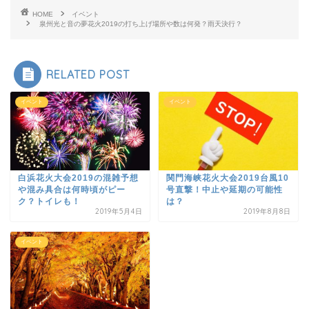
HOME
イベント
泉州光と音の夢花火2019の打ち上げ場所や数は何発？雨天決行？
RELATED POST
イベント
イベント
白浜花火大会2019の混雑予想
関門海峡花火大会2019台風10
や混み具合は何時頃がピー
号直撃！中止や延期の可能性
ク？トイレも！
は？
2019年5月4日
2019年8月8日
イベント