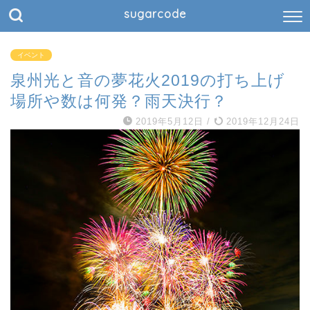
sugarcode
イベント
泉州光と音の夢花火2019の打ち上げ
場所や数は何発？雨天決行？
2019年5月12日
/
2019年12月24日