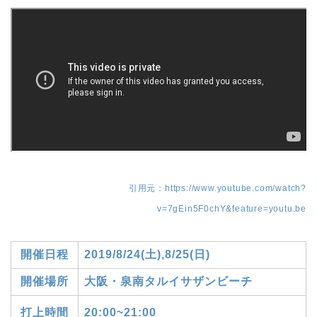
引用元：https://www.youtube.com/watch?
v=7gEin5F0chY&feature=youtu.be
開催日程
2019/8/24(土),8/25(日)
開催場所
大阪・泉南タルイサザンビーチ
打上時間
20:00~21:00