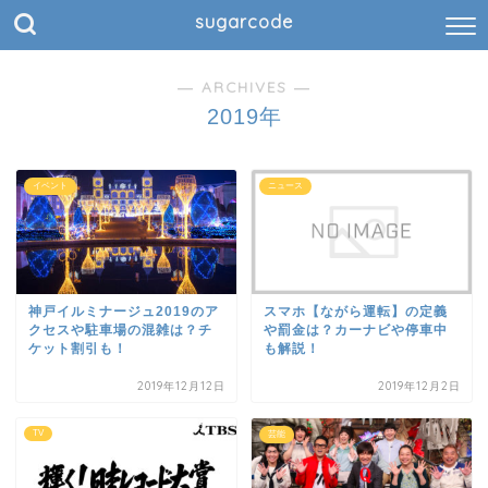
sugarcode
― ARCHIVES ―
2019年
イベント
ニュース
神戸イルミナージュ2019のア
スマホ【ながら運転】の定義
クセスや駐車場の混雑は？チ
や罰金は？カーナビや停車中
ケット割引も！
も解説！
2019年12月12日
2019年12月2日
TV
芸能