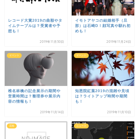
レコード大賞2019の曲順やタ
イモトアヤコの結婚相手（旦
イムテーブルは？受賞者や予
那）は石崎D！顔写真や馴れ初
想も！
めも！
2019年11月30日
2019年11月24日
イベント
イベント
椎名林檎の記念展示の期間や
知恩院紅葉2019の混雑や見頃
営業時間は？整理券や展示内
は？ライトアップ時間や期間
容の情報も！
も！
2019年11月14日
2019年11月10日
芸能
ニュース