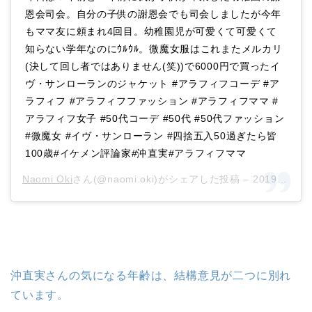
恩会司会。自分の子供の謝恩会でも司会しましたが今年
もママ友に頼まれ4回目。幼稚園児が可愛くて可愛くて
知らない学年なのにｳﾙｳﾙ。微魔女服はこれまたメルカリ
(決して回し者ではありません(笑))で6000円で買ったイ
ヴ・サンローランのジャケット #アラフィフコーデ #ア
ラフィフ #アラフィフファッション #アラフィフママ #
アラフィフ女子 #50代コーデ #50代 #50代ファッション
#微魔女 #イヴ・サンローラン #四捨五入50過ぎたら皆
100歳#イケメン評論家#沖直実#アラフィフママ
Naomi Oki
さん(@naomi.oki)がシェアした投稿 –
2019年 3月月17日午前4時54分PDT
沖直実さんの気になる年齢は、結構意見が二つに別れ
ています。