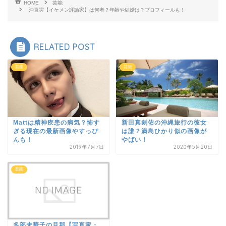
HOME
芸能
沖直実【イケメン評論家】は何者？年齢や結婚は？プロフィールも！
RELATED POST
芸能
芸能
Mattは精神疾患の病気？怖す
新田真剣佑の沖縄旅行の彼女
ぎる現在の最新画像やすっぴ
は誰？満島ひかり似の画像が
んも！
やばい！
2019年7月7日
2020年5月20日
芸能
多部未華子の旦那【写真家・