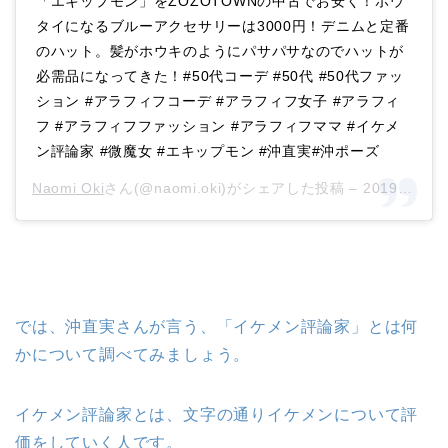
「エキップモン」をZOZOTOWNの中古でお安く！ボウ
タイになるブルーアクセサリーは3000円！デニムと定番
のハット。髪がホウキのようにパサパサなのでハットが
必需品になってきた！#50代コーデ #50代 #50代ファッ
ション #アラフィフコーデ #アラフィフ女子 #アラフィ
フ #アラフィフファッション #アラフィフママ #イケメ
ン評論家 #微魔女 #エキップモン #沖直実#沖ポーズ
Naomi Oki
さん(@naomi.oki)がシェアした投稿 –
2019年 5月月8日午前5時02分PDT
では、沖直実さんが言う、「イケメン評論家」とは何
かについて調べてみましょう。
イケメン評論家とは、文字の通りイケメンについて評
価をしていく人です。