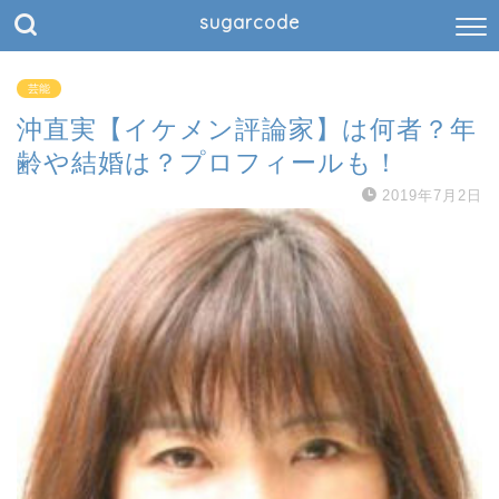
sugarcode
芸能
沖直実【イケメン評論家】は何者？年
齢や結婚は？プロフィールも！
2019年7月2日