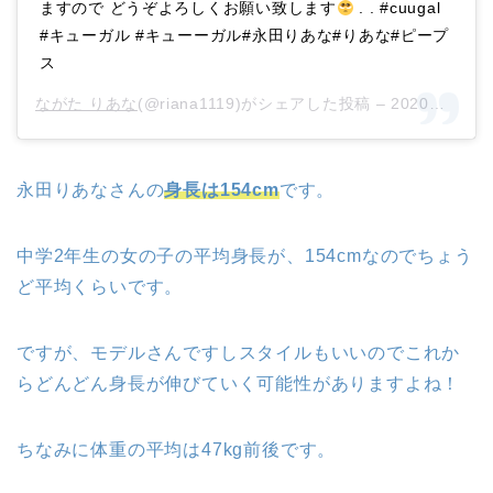
ますので どうぞよろしくお願い致します
. . #cuugal
#キューガル #キューーガル#永田りあな#りあな#ピープ
ス
ながた りあな
(@riana1119)がシェアした投稿 –
2020年 4月月25日午前2時34分PDT
永田りあなさんの
身長は154cm
です。
中学2年生の女の子の平均身長が、154cmなのでちょう
ど平均くらいです。
ですが、モデルさんですしスタイルもいいのでこれか
らどんどん身長が伸びていく可能性がありますよね！
ちなみに体重の平均は47kg前後です。