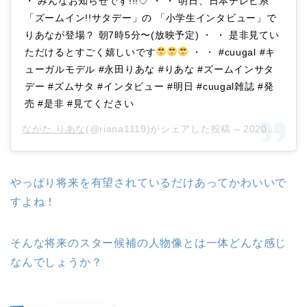
・ みんなお知らせです!!!♡ ・ ・ 明日、日本テレビ系
「ズームイン!!サタデー」の 「小学生インタビュー」で
りあなが登場？ 朝7時5分〜(放映予定) ・ ・ 是非見てい
ただけるとすごく嬉しいです
・ ・ #cuugal #キ
ューガルモデル #永田りあな #りあな #ズームインサタ
デー #ズムサタ #インタビュー #明日 #cuugal雑誌 #発
売 #是非 #見てください
ながた りあな
(@riana1119)がシェアした投稿 –
2020年 5月月1日午前1時01分PDT
やっぱり将来を有望されているだけあってかわいいで
すよね！
そんな将来のスター候補の人物像とは一体どんな感じ
なんでしょうか？