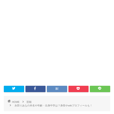
HOME
芸能
永田りあなの本名や年齢・出身中学は？身長やwikiプロフィールも！