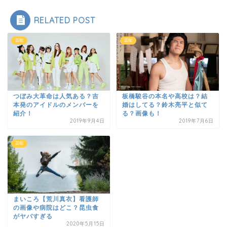
RELATED POST
芸能
芸能
つぼみ大革命は人気ある？吉
板橋駿谷の本名や高校は？結
本発のアイドルのメンバーを
婚はしてる？鈴木亮平と似て
紹介！
る？画像も！
2019年9月4日
2019年7月6日
芸能
まいころ【荒川真衣】看護師
の画像や病院はどこ？昆虫食
がヤバすぎる
2020年5月15日