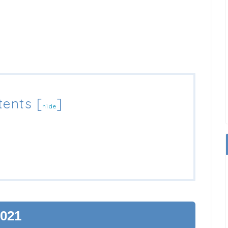
tents
[
]
hide
21