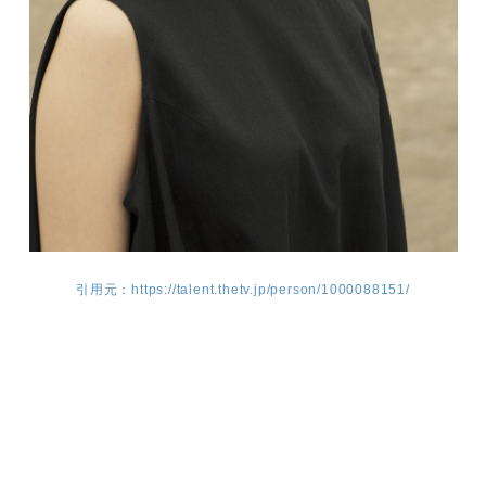
引用元：https://talent.thetv.jp/person/1000088151/