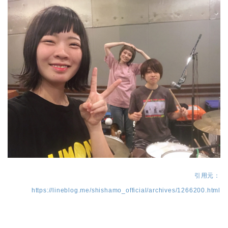
引用元：
https://lineblog.me/shishamo_official/archives/1266200.html