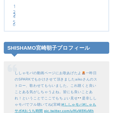
SHISHAMO宮崎朝子プロフィール
ししゃモバの動画ページにお歌あげたよ
一昨日
のSPARKでもかけさせて頂きましたaikoさんのス
トロー、歌わせてもらいました。これ聴くと良い
ことある気がしちゃうよね。皆にも良いことあ
れ！ということでここでもちょい見せ
是非しし
ゃモバでフル聴いてね(宮崎)
#ししゃモバ
#しゃも
サポ
#おうち時間
pic.twitter.com/ufKvM8KvMh