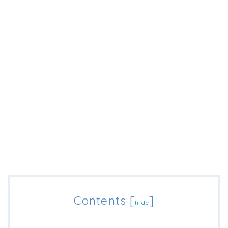
Contents
[
]
hide