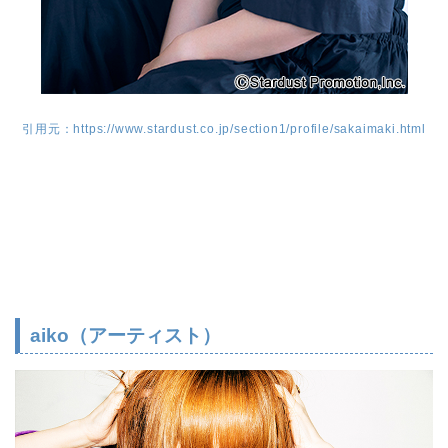
引用元：https://www.stardust.co.jp/section1/profile/sakaimaki.html
aiko（アーティスト）